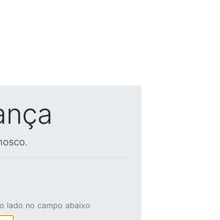
ança
nosco.
ao lado no campo abaixo