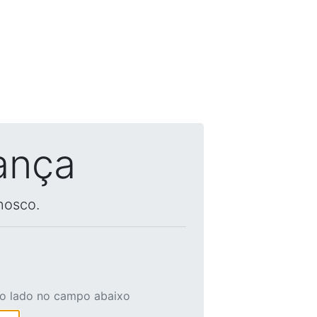
ança
nosco.
ao lado no campo abaixo